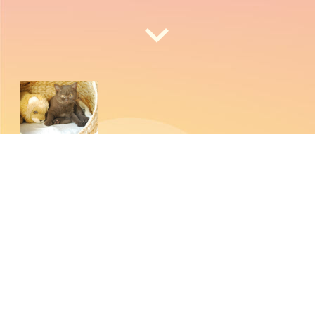
Le Domaine De Chopin: Valérie vous présente son élevage
une passion féline depuis 20 ans.