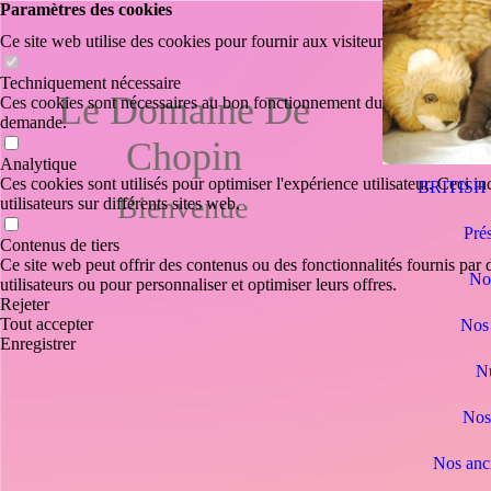
Paramètres des cookies
Ce site web utilise des cookies pour fournir aux visiteurs une expérience
Techniquement nécessaire
Le Domaine De
Ces cookies sont nécessaires au bon fonctionnement du site web, par exe
demande.
Chopin
Analytique
Ces cookies sont utilisés pour optimiser l'expérience utilisateur. Ceci inc
BRITISH
Bienvenue
utilisateurs sur différents sites web.
Pré
Contenus de tiers
Ce site web peut offrir des contenus ou des fonctionnalités fournis par d
No
utilisateurs ou pour personnaliser et optimiser leurs offres.
Rejeter
Tout accepter
Nos 
Enregistrer
Nu
Nos
Nos anc