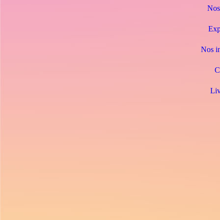
Nos 
Exp
Nos in
C
Liv