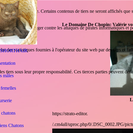
 utilisateur optimale. Certains contenus de tiers ne seront affichés que s
Le Domaine De Chopin: Valérie vous
mple pour le protéger contre les attaques de pirates informatiques et p
lut des statistiques fournies à l'opérateur du site web par des tiers et l'a
 SHORTHAIR
sentation
es tiers sous leur propre responsabilité. Ces tierces parties peuvent défi
s mâles
femelles
L
rserie
 chatons
https://strato-editor.
/.cm4all/uproc.php/0/.DSC_0002.JPG/pic
iens Chatons