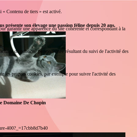
i « Contenu de tiers » est activé.
 présente son élevage une passion féline depuis 20 ans.
our garantir une apparence du site cohérente et correspondant à la
ffichage de publicité personnalisée résultant du suivi de l'activité des
nir les propres cookies, par exemple pour suivre l'activité des
e Domaine De Chopin
ture-400?_=17cbb8d7b40